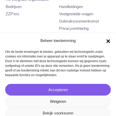
Bedrijven
Handleidingen
ZZP’ers
Veelgestelde vragen
Gebruiksovereenkomst
Privacyverklaring
Contact
Beheer toestemming
0617417761
Om de beste ervaringen te bieden, gebruiken wij technologieën zoals
info@samenmetmia.nl
cookies om informatie over je apparaat op te slaan en/of te raadplegen.
Catharijnesteeg 4
Door in te stemmen met deze technologieën kunnen wij gegevens zoals
surfgedrag of unieke ID's op deze site verwerken. Als je geen toestemming
3512 NZ Utrecht
geeft of uw toestemming intrekt, kan dit een nadelige invloed hebben op
bepaalde functies en mogelijkheden.
Accepteren
Copyright
©
MIA 2026
Weigeren
Algemene voorwaarden
Bekijk voorkeuren