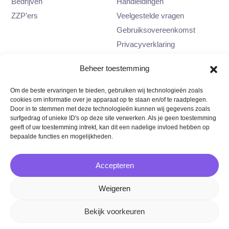
Bedrijven
Handleidingen
ZZP’ers
Veelgestelde vragen
Gebruiksovereenkomst
Privacyverklaring
Contact
Beheer toestemming
0617417761
Om de beste ervaringen te bieden, gebruiken wij technologieën zoals
info@samenmetmia.nl
cookies om informatie over je apparaat op te slaan en/of te raadplegen.
Catharijnesteeg 4
Door in te stemmen met deze technologieën kunnen wij gegevens zoals
surfgedrag of unieke ID's op deze site verwerken. Als je geen toestemming
3512 NZ Utrecht
geeft of uw toestemming intrekt, kan dit een nadelige invloed hebben op
bepaalde functies en mogelijkheden.
Accepteren
Copyright
©
MIA 2026
Weigeren
Algemene voorwaarden
Bekijk voorkeuren
Privacy verklaring